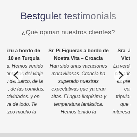
Bestgulet testimonials
¿Qué opinan nuestros clientes?
zu a bordo de
Sr. Pi-Figueras a bordo de
Sra. Jorge a
10 en Turquía
Nostra Vita – Croacia
Victoria –
. Hemos venido
Han sido unas vacaciones
La verdad es q
tados del viaje
maravillosas. Croacia ha
pasado muy bi
 del barco, de la
superado nuestras
es preciosa. 
, de las comidas,
expectativas que ya eran
con la gole
tividades. y en
altas. El agua limpísima y
tripulación, 
va de todo. Te
temperatura fantástica.
que es lo q
co mucho tu
Hemos tenido la
interesa, te pu
ción. Me has
oportunidad de cenar cada
que el barco 
 absolutamente
noche en pueblecitos y
conservado, l
resultado todo
restaurantes locales donde
diaria correcta