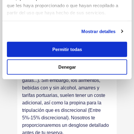
que les haya proporcionado o que hayan recopilado a
¿Qué incluye el precio del alquiler de
una goleta?
partir del uso que haya hecho de sus servicios.
El precio del alquiler normalmente incluye
Mostrar detalles
la tripulación y su manutención, IVA,
combustible para 4 horas de navegación
Permitir todas
diaria, limpieza diaria, toallas de ducha y
de playa, uso de las instalaciones a bordo
y equipo básico para actividades
Denegar
acuáticas (padel surf, kayak, aletas,
gafas...). Sin embargo, los alimentos,
bebidas con y sin alcohol, amarres y
tarifas portuarias, suelen tener un coste
adicional, así como la propina para la
tripulación que es discrecional (Entre
5%-15% discrecional). Nosotros te
proporcionaremos un desglose detallado
antes de tu reserva.