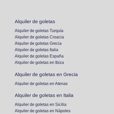
enial
nos enseñaban y cocinaban
fue excele
io 2024
el pescado fresco al borde
experiencia ha 
del mar. Nuestras
recomend
Alquiler de goletas
felicitaciones a la
Junio 
tripulación en su conjunto y,
Alquiler de goletas Turquía
en especial, para el
Alquiler de goletas Croacia
Capitán.
Alquiler de goletas Grecia
Junio 2024
Alquiler de goletas Italia
Alquiler de goletas España
Alquiler de goletas en Ibiza
Alquiler de goletas en Grecia
Alquiler de goletas en Atenas
Alquiler de goletas en Italia
Alquiler de goletas en Sicilia
Alquiler de goletas en Nápoles