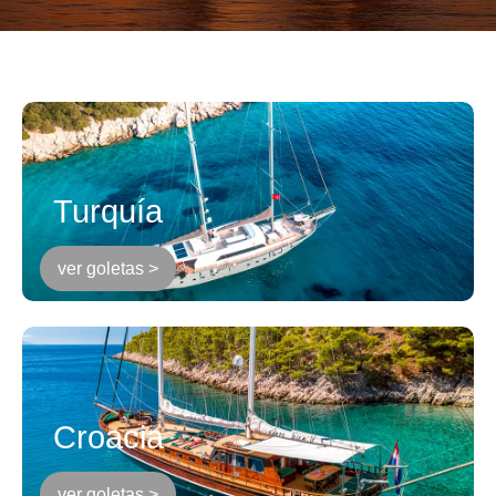
Turquía
ver goletas >
Croacia
ver goletas >